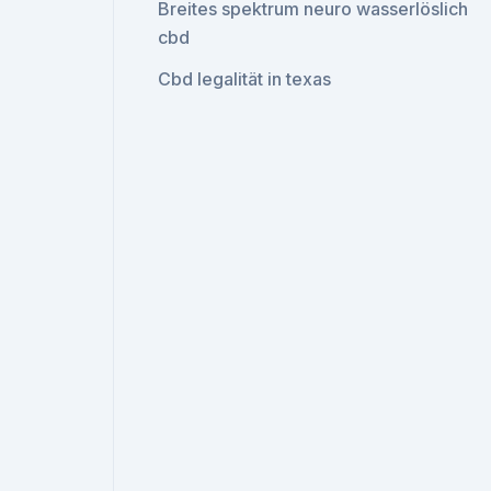
Breites spektrum neuro wasserlöslich
cbd
Cbd legalität in texas