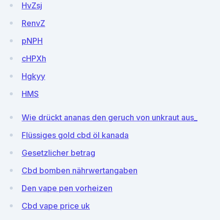
HvZsj
RenvZ
pNPH
cHPXh
Hgkyy
HMS
Wie drückt ananas den geruch von unkraut aus_
Flüssiges gold cbd öl kanada
Gesetzlicher betrag
Cbd bomben nährwertangaben
Den vape pen vorheizen
Cbd vape price uk