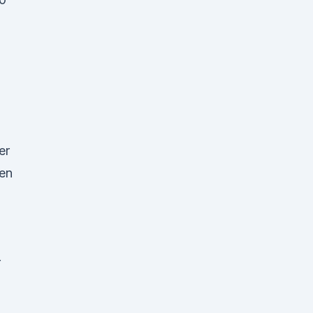
er
len
r