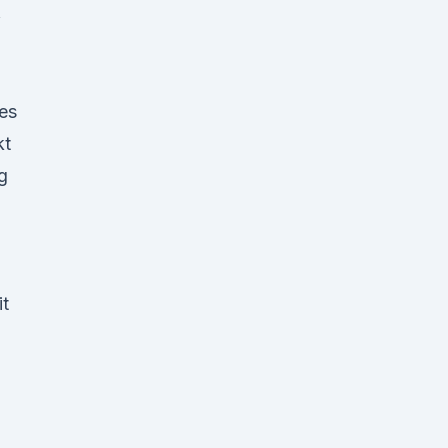
f
es
kt
ig
it