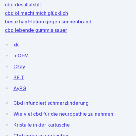
cbd destillatstift
cbd öl macht mich glücklich
beste hanf-lotion gegen sonnenbrand
cbd lebende gummis sauer
xk
mOFM
Czay
BFlT
AyPG
Cbd infundiert schmerzlinderung
Wie viel cbd für die neuropathie zu nehmen
Kristalle in der kartusche
Cbd spray zu verkaufen