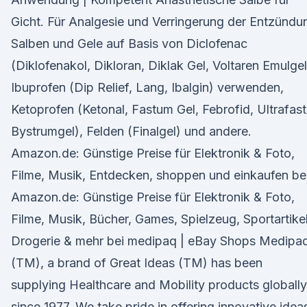
Gicht. Für Analgesie und Verringerung der Entzündu
Salben und Gele auf Basis von Diclofenac
(Diklofenakol, Dikloran, Diklak Gel, Voltaren Emulgel
Ibuprofen (Dip Relief, Lang, Ibalgin) verwenden,
Ketoprofen (Ketonal, Fastum Gel, Febrofid, Ultrafast
Bystrumgel), Felden (Finalgel) und andere.
Amazon.de: Günstige Preise für Elektronik & Foto,
Filme, Musik, Entdecken, shoppen und einkaufen be
Amazon.de: Günstige Preise für Elektronik & Foto,
Filme, Musik, Bücher, Games, Spielzeug, Sportartikel
Drogerie & mehr bei medipaq | eBay Shops Medipa
(TM), a brand of Great Ideas (TM) has been
supplying Healthcare and Mobility products globally
since 1977. We take pride in offering innovative idea