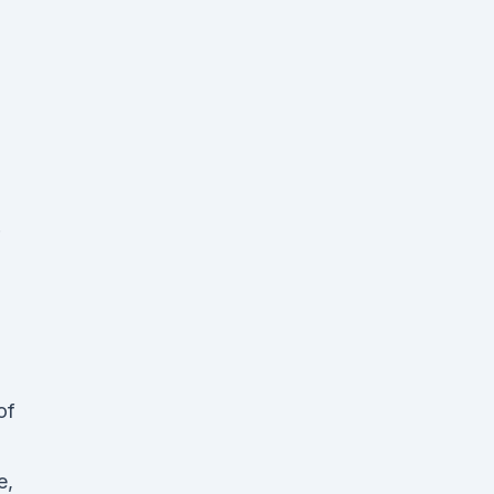
.
of
e,