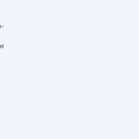
n-
el