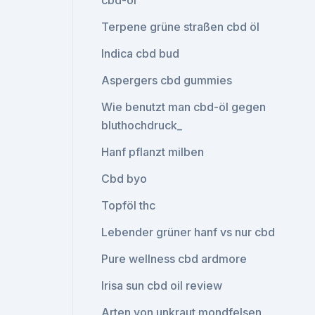
cbd-öl
Terpene grüne straßen cbd öl
Indica cbd bud
Aspergers cbd gummies
Wie benutzt man cbd-öl gegen
bluthochdruck_
Hanf pflanzt milben
Cbd byo
Topföl thc
Lebender grüner hanf vs nur cbd
Pure wellness cbd ardmore
Irisa sun cbd oil review
Arten von unkraut mondfelsen