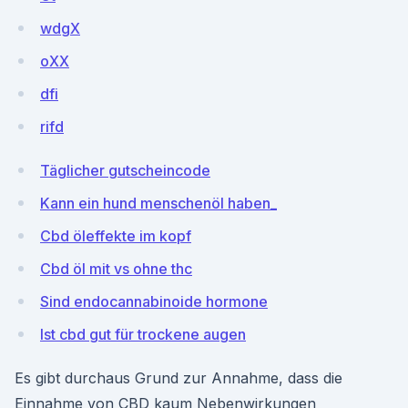
wdgX
oXX
dfi
rifd
Täglicher gutscheincode
Kann ein hund menschenöl haben_
Cbd öleffekte im kopf
Cbd öl mit vs ohne thc
Sind endocannabinoide hormone
Ist cbd gut für trockene augen
Es gibt durchaus Grund zur Annahme, dass die
Einnahme von CBD kaum Nebenwirkungen