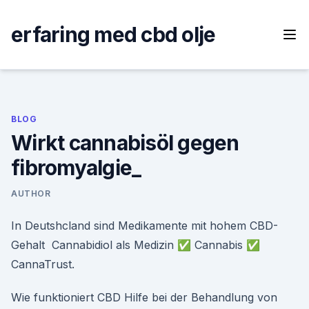
Skip
to
erfaring med cbd olje
content
BLOG
Wirkt cannabisöl gegen
fibromyalgie_
AUTHOR
In Deutshcland sind Medikamente mit hohem CBD-
Gehalt Cannabidiol als Medizin ✅ Cannabis ✅
CannaTrust.
Wie funktioniert CBD Hilfe bei der Behandlung von